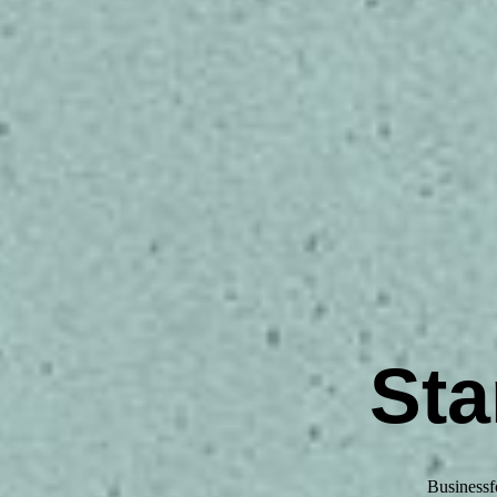
 uns
Sta
Businessf