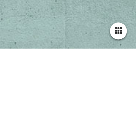
Cookie-Einstellungen
Diese Webseite verwendet Cookies, um Besuchern ein optimales
Nutzererlebnis zu bieten. Bestimmte Inhalte von Drittanbietern werden
nur angezeigt, wenn die entsprechende Option aktiviert ist. Die
Datenverarbeitung kann dann auch in einem Drittland erfolgen.
Weitere Informationen hierzu in der Datenschutzerklärung.
Projekt anfragen
Schreib uns kurz, worum es geht – wir melden uns zeitnah bei
Technisch notwendige
dir zurück.
Diese Cookies sind zum Betrieb der Webseite notwendig, z.B. zum
Schutz vor Hackerangriffen und zur Gewährleistung eines
konsistenten und der Nachfrage angepassten Erscheinungsbilds der
Seite.
Analytische
Wir melden uns nach ca. 1-2 Tagen zurück.
Diese Cookies werden verwendet, um das Nutzererlebnis weiter zu
optimieren. Hierunter fallen auch Statistiken, die dem